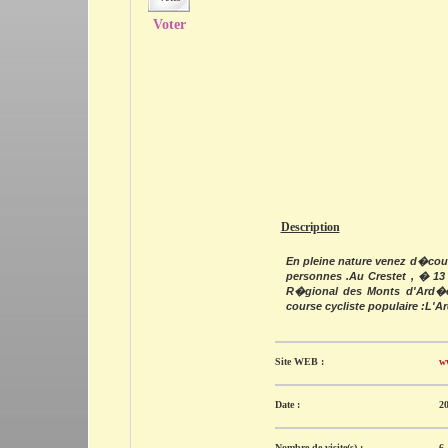
Voter
Description
En pleine nature venez d�cou
personnes .Au Crestet , � 13
R�gional des Monts d'Ard�ch
course cycliste populaire :L'
Site WEB :
ww
Date :
20
Nombre de visite(s) :
6