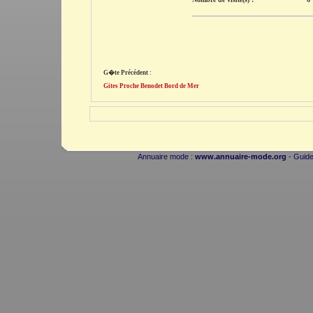
G�te Précédent :
Gites Proche Benodet Bord de Mer
Annuaire mode :
www.annuaire-mode.org
- Guide