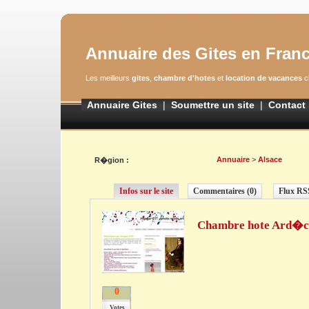
Annuaire des Gites en Fran
Les meilleurs
gites
,
chambre d'hotes
et
location de vacances
c
Annuaire Gites
|
Soumettre un site
|
Contact
Annuaire
>
Alsace
R�gion :
Infos sur le site
Commentaires (0)
Flux RS
Chambre hote Ard�c
0
Votes