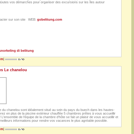
utes vos démarches pour organiser des excursions sur les îles autour
tacter sur son site WEB:
gobelitung.com
snorkeling di belitung
om
|
es Le chanelou
 du chanelou sont idéalement situé au sein du pays du buech dans les hautes-
rez en plus de la piscine extérieur chauffée 5 chambres prêtes à vous accueillir
 L'ensemble de l'équipe de la chambre d'hôte se fait un plaisir de vous accueillir et
eilleurs informations pour rendre vos vacances le plus agréable possible.
om
|