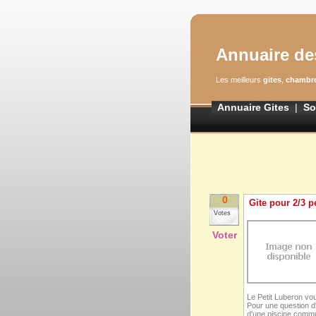
Annuaire de
Les meilleurs
gites
,
chambre
Annuaire Gites
|
So
0
Gite pour 2/3 
Votes
Voter
Le Petit Luberon vo
Pour une question d'
d'une piscine commu