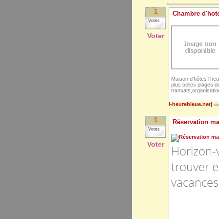
1
Chambre d'hote
Votes
Voter
Maison d'hôtes l'heu
plus belles plages d
transats,organisatio
l-heurebleue.net
|
1
Réservation m
Votes
Voter
Horizon-
trouver e
vacances