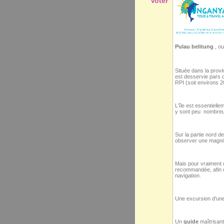
Voter
Pulau belitung
, ou 
Située dans la provi
est desservie pars
RPI (soit environs 2
L'île est essentiell
y sont peu nombreu
Sur la partie nord d
observer une magni
Mais pour vraiment o
recommandée, afin d
navigation.
Une excursion d'une
Un
guide
maîtrisant