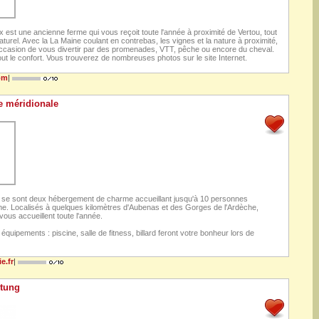
 est une ancienne ferme qui vous reçoit toute l'année à proximité de Vertou, tout
turel. Avec la La Maine coulant en contrebas, les vignes et la nature à proximité,
'occasion de vous divertir par des promenades, VTT, pêche ou encore du cheval.
out le confort. Vous trouverez de nombreuses photos sur le site Internet.
om
|
e méridionale
ie se sont deux hébergement de charme accueillant jusqu'à 10 personnes
ime. Localisés à quelques kilomètres d'Aubenas et des Gorges de l'Ardèche,
 vous accueillent toute l'année.
équipements : piscine, salle de fitness, billard feront votre bonheur lors de
e.fr
|
itung