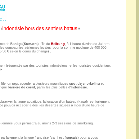
Indonésie hors des sentiers battus
l'
!!
nce de
Bankga
(
Sumatra
) ,l'île de
Belitung
, à 1 heure d'avion de Jakarta,
 des compagnies aériennes locales pour la somme modique de 400 000
0-30 € selon le cours du change) .
ement fréquentée par des touristes indonésiens, et les touristes occidentaux
x.
e l'île, on peut accéder à plusieurs magnifiques
spot de snorkeling
et
fique
barrière de corail
, parmi les plus belles d'
Indonésie
.
bserver la faune aquatique, la location d'un bateau (kapal) est fortement
e pouvoir accéder à des îles désertes situées à mois d'une heure de
 journée vous permettra au moins 2-3 sessions de snorkeling.
 parfaitement la langue française (car il est
français
) pourra vous