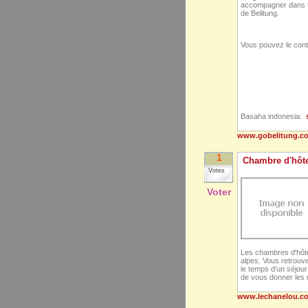
accompagner dans to
de Belitung.
Vous pouvez le con
Basaha indonesia:
www.gobelitung.c
1
Chambre d'hôt
Votes
Voter
Les chambres d'hôte
alpes. Vous retrouve
le temps d'un séjour!
de vous donner les m
www.lechanelou.c