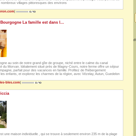
es nombreux villages pittoresques des environs
beron.com
|
Bourgogne La famille est dans l...
d\
gne au sein de notre grand gîte de groupe, niché entre le calme du canal
uté du Morvan. Idéalement situé près de Magny-Cours, notre ferme offre un séjour
ampagne, parfait pour des vacances en famille. Profitez de l'hébergement
 les enfants, et explorez les charmes de la région, avec Vézelay, Autun, Guedelon
-les-bles.com
|
iccia
est une maison individuelle , qui se trouve à seulement environ 235 m de la plage