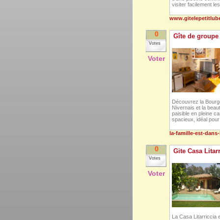
visiter facilement l
www.gitelepetitlu
0
Gîte de groupe 
Votes
Voter
Découvrez la Bourgo
Nivernais et la bea
paisible en pleine c
spacieux, idéal pour
la-famille-est-dans
0
Gite Casa Litarr
Votes
Voter
La Casa Litarriccia 