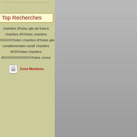
Top Recherches
chambre d'hotes
gite de france
chambre d\\\'hotes
chambre
\\\\\\\\\\\\\\'hotes
chambre d\'hotes
gite
complementaire santé
chambre
d\\\\\\\'hotes
chambre
d\\\\\\\\\\\\\\\\\\\\\\\\\\\\\\\'hotes
cossa
Zone Membres