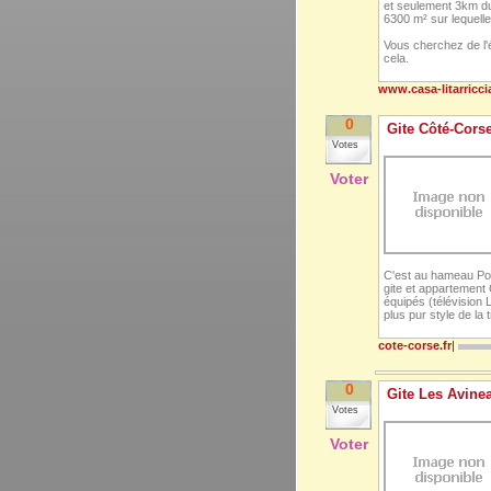
et seulement 3km du 
6300 m² sur lequell
Vous cherchez de l'és
cela.
www.casa-litarricc
0
Gite Côté-Cors
Votes
Voter
C'est au hameau Pog
gite et appartement
équipés (télévision 
plus pur style de la 
cote-corse.fr
|
0
Gite Les Avinea
Votes
Voter