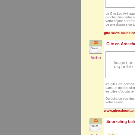
Le Gite Les Avineaux
proche d'un cadre na
votre séjour sera l
Le gite dispose de t
gite-sevre-maine.c
39
Gite en Ardech
Votes
Voter
les gites d'Occitan
dans un confort ult
les gites d'occitanie
Du point de vue des 
votre séjour.
www.gitesdoccitani
22
Snorkeling bel
Votes