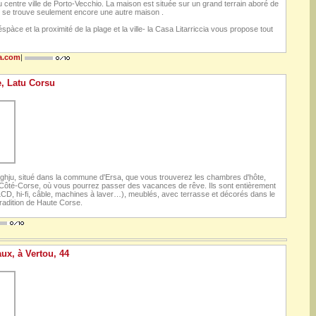
centre ville de Porto-Vecchio. La maison est située sur un grand terrain aboré de
e se trouve seulement encore une autre maison .
pàce et la proximité de la plage et la ville- la Casa Litarriccia vous propose tout
ia.com
|
e, Latu Corsu
hju, situé dans la commune d'Ersa, que vous trouverez les chambres d'hôte,
 Côté-Corse, où vous pourrez passer des vacances de rêve. Ils sont entièrement
LCD, hi-fi, câble, machines à laver…), meublés, avec terrasse et décorés dans le
tradition de Haute Corse.
ux, à Vertou, 44