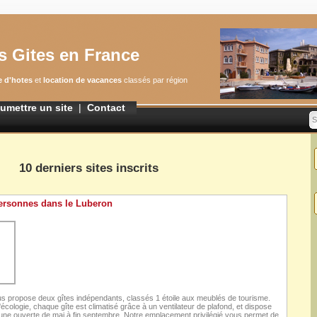
s Gites en France
 d'hotes
et
location de vacances
classés par région
umettre un site
|
Contact
S
10 derniers sites inscrits
personnes dans le Luberon
us propose deux gîtes indépendants, classés 1 étoile aux meublés de tourisme.
écologie, chaque gîte est climatisé grâce à un ventilateur de plafond, et dispose
ne ouverte de mai à fin septembre. Notre emplacement privilégié vous permet de