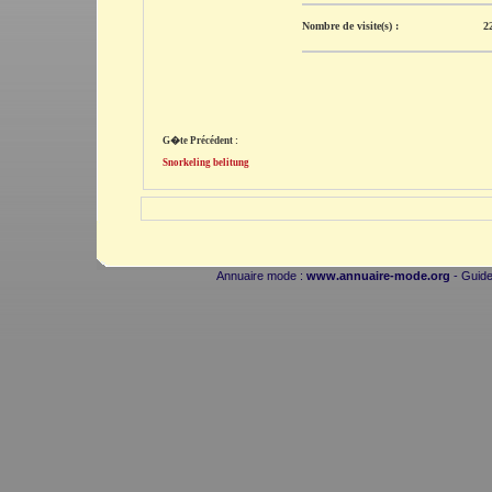
Nombre de visite(s) :
2
G�te Précédent :
Snorkeling belitung
Annuaire mode :
www.annuaire-mode.org
- Guide