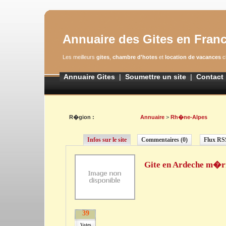
Annuaire des Gites en Fran
Les meilleurs
gites
,
chambre d'hotes
et
location de vacances
c
Annuaire Gites
|
Soumettre un site
|
Contact
R�gion :
Annuaire
>
Rh�ne-Alpes
Infos sur le site
Commentaires (0)
Flux RS
Gite en Ardeche m�r
39
Votes