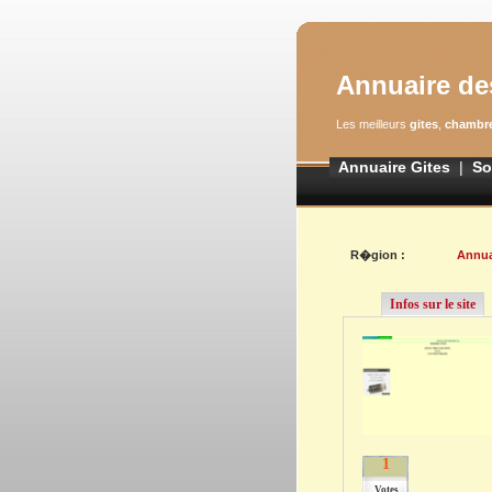
Annuaire de
Les meilleurs
gites
,
chambre
Annuaire Gites
|
So
R�gion :
Annua
Infos sur le site
1
Votes