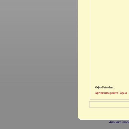
G�te Précédent :
Agriturismo podere l'agave
Annuaire mod