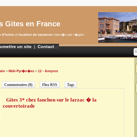
s Gites en France
 d'hotes
et
location de vacances
class�s par r�gion
umettre un site
|
Contact
S
ire
>
Midi-Pyr�n�es
>
12 - Aveyron
Commentaires (0)
Flux RSS
Tags
Gites 3* chez fanchon sur le larzac � la
couvertoirade