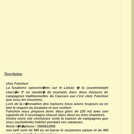
Description
chez Fanchon
La locations saisonni�res sur le Larzac � la couvertoirade
class�e 3* en meubl� de tourisme dans deux maisons de
campagnes traditionnelles du Causses oui c'est chez Fanchon
que vous les trouverez.
Lors de la r�novation des maisons nous avons toujours eu en
tete le respect du locataire et son confort.
Fanchon vous propose donc deux gites de 120 m2 avec une
capacite de 5 couchages chacun dans deux ou trois chambres.
Visitez notre site choisissez votre la maison de campagnes que
vous souhaiteriez habiter pendant vos vacances.
Notre t�l�phone : 0565612055
nos tarif sont de 360 eu en basse et moyennes saison et de 460