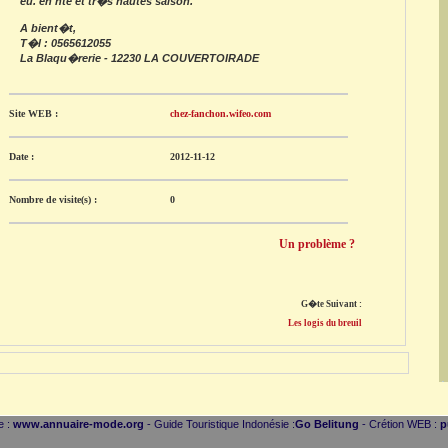
eu. en hte et tr�s hautes saison.
A bient�t,
T�l : 0565612055
La Blaqu�rerie - 12230 LA COUVERTOIRADE
Site WEB :
chez-fanchon.wifeo.com
Date :
2012-11-12
Nombre de visite(s) :
0
Un problème ?
G�te Suivant :
Les logis du breuil
e :
www.annuaire-mode.org
- Guide Touristique Indonésie :
Go Belitung
- Crétion WEB :
p