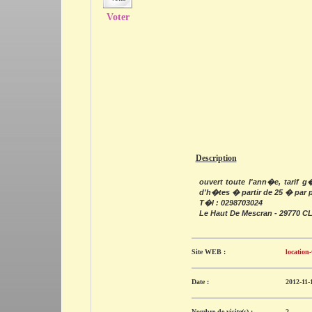
Voter
Description
ouvert toute l'ann�e, tarif 
d'h�tes � partir de 25 � par 
T�l : 0298703024
Le Haut De Mescran - 29770
Site WEB :
location
Date :
2012-11-
Nombre de visite(s) :
2