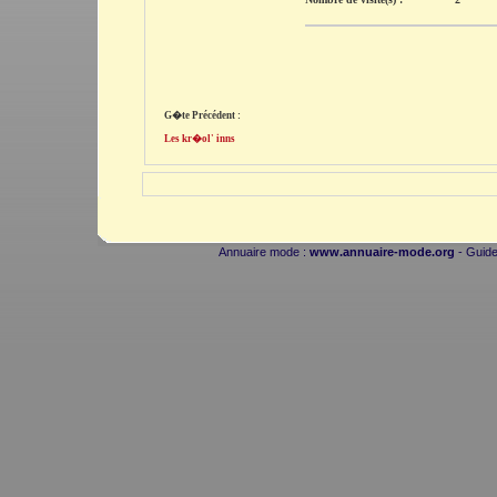
G�te Précédent :
Les kr�ol' inns
Annuaire mode :
www.annuaire-mode.org
- Guide