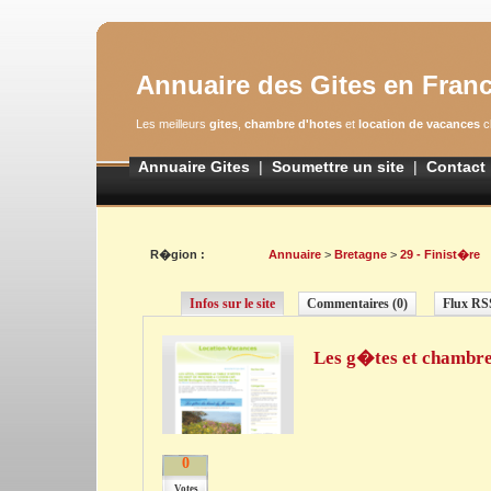
Annuaire des Gites en Fran
Les meilleurs
gites
,
chambre d'hotes
et
location de vacances
c
Annuaire Gites
|
Soumettre un site
|
Contact
R�gion :
Annuaire
>
Bretagne
>
29 - Finist�re
Infos sur le site
Commentaires (0)
Flux RS
Les g�tes et chambre
0
Votes