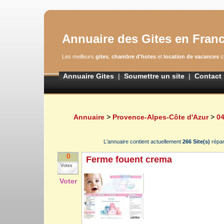
Annuaire des Gites en Fran
Les meilleurs
gites
,
chambre d'hotes
et
location de vacances
cl
Annuaire Gites
|
Soumettre un site
|
Contact
Annuaire
>
Provence-Alpes-Côte d'Azur
>
04
L'annuaire contient actuellement
266 Site(s)
répa
0
Ferme fouent crema
Votes
Voter