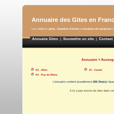
Annuaire des Gites en Fran
Les meilleurs
gites
,
chambre d'hotes
et
location de vacances
cl
Annuaire Gites
|
Soumettre un site
|
Contact
Annuaire
>
Auverg
03 - Allier
15 - Cantal
63 - Puy-de-Dôme
L'annuaire contient actuellement
266 Site(s)
répa
Il n'y a pas encore de sites dans cet