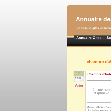
Annuaire de
Les meilleurs
gites
,
chambre
Annuaire Gites
|
So
chambre d\\\\\\\\
1
Chambre d'hote
Votes
Voter
Maison d'hôtes l'heu
plus belles plages d