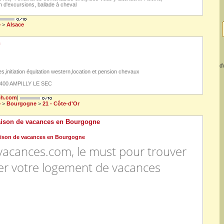
n d'excursions, ballade à cheval
e
>
Alsace
h
d\
s,initiation équitation western,location et pension chevaux
1400 AMPILLY LE SEC
ch.com
|
e
>
Bourgogne
>
21 - Côte-d'Or
aison de vacances en Bourgogne
vacances.com, le must pour trouver
ver votre logement de vacances