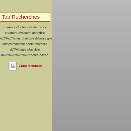
Top Recherches
chambre d'hotes
gite de france
chambre d\\\'hotes
chambre
\\\\\\\\\\\\\\'hotes
chambre d\'hotes
gite
complementaire santé
chambre
d\\\\\\\'hotes
chambre
d\\\\\\\\\\\\\\\\\\\\\\\\\\\\\\\'hotes
cossa
Zone Membres