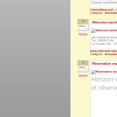
transats,organisatio
l-heurebleue.net
|
Catégorie :
Annuair
0
Welcome-ranc
Votes
Voter
gite,chambres d'hote
Tél : 0380913746
La Grange Joly - 2
www.welcome-ran
Catégorie :
Annuair
1
Réservation m
Votes
Voter
Horizon-
et réser