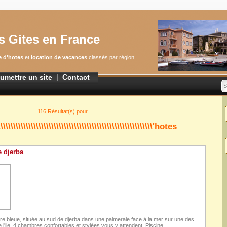
s Gites en France
 d'hotes
et
location de vacances
classés par région
umettre un site
|
Contact
S
116 Résultat(s) pour
\\\\\\\\\\\\\\\\\\\\\\\\\\\\\\\\\\\\\\\\\\\\\\\\\\\\\\\'hotes
 djerba
re bleue, située au sud de djerba dans une palmeraie face à la mer sur une des
e l'ile, 4 chambres confortables et stylées vous y attendent. Piscine,