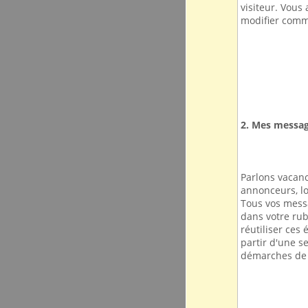
visiteur. Vous
modifier comm
2. Mes messa
Parlons vacanc
annonceurs, lo
Tous vos mess
dans votre rub
réutiliser ces
partir d'une s
démarches de 