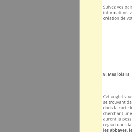
Suivez vos pa
informations 
création de vo
8. Mes loisirs
Cet onglet vous
se trouvant dan
dans la carte i
cherchant une
auront la possi
région dans l
les abbayes, le