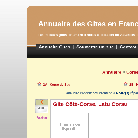
Annuaire des Gites en Fran
Les meilleurs
gites
,
chambre d'hotes
et
location de vacances
cl
Annuaire Gites
|
Soumettre un site
|
Contact
Annuaire
>
Cors
2A - Corse-du-Sud
2B - 
L'annuaire contient actuellement
266 Site(s)
répa
0
Gite Côté-Corse, Latu Corsu
Votes
Voter