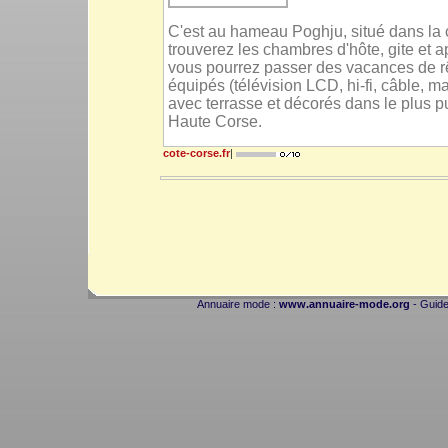
C'est au hameau Poghju, situé dans la
trouverez les chambres d'hôte, gite et
vous pourrez passer des vacances de rê
équipés (télévision LCD, hi-fi, câble, 
avec terrasse et décorés dans le plus pur
Haute Corse.
cote-corse.fr
|
Annuaire mode :
www.annuaire-mode.org
- Guide