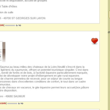
ticole et dégustation, accueil de groupes
 Table d'hôtes
ion de salle
R - 49700 ST GEORGES SUR LAYON
com
|
d\
 Saumur,au beau milieu des chateaux de la Loire,Neuillé s’inscrit dans la
s ligériens du saumurois, offrant un potentiel touristique singulier. C’est dans
bordé de forêts et de bois, à l’activité équestre particulièrement marquée,
i de développer notre projet d’hébergement en gite rural equestre.
 de charme permettra de recevoir, pour un séjour de courte ou longue
rsonnes dans d’excellentes conditions de confort, le tout dans un cadre
umuroise.
es de chevaux en vacance, le gite équestre permet leurs accueil,box,pâture
tre disposition.
niere - 49680 SAUMUR
e.com
|