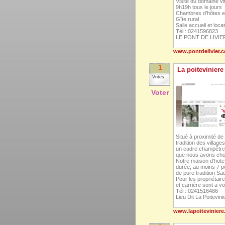
Visite du domaine vi
9h19h tous le jours
Chambres d'hôtes et
Gîte rural
Salle accueil et locat
Tél : 0241596823
LE PONT DE LIVIE
www.pontdelivier.
1
La poiteviniere
Votes
Voter
Situé à proximité de
tradition des village
un cadre champêtre, 
que nous avons chois
Notre maison d'hote
durée, au moins 7 pe
de pure tradition Sa
Pour les propriétair
et carrière sont a vo
Tél : 0241516486
Lieu Dit La Poitevi
www.lapoitevinier