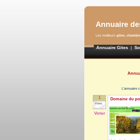
Annuaire de
Les meilleurs
gites
,
chambre
Annuaire Gites
|
So
Annua
L'annuaire c
1
Domaine du pon
Votes
Voter