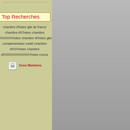
Top Recherches
chambre d'hotes
gite de france
chambre d\\\'hotes
chambre
\\\\\\\\\\\\\\'hotes
chambre d\'hotes
gite
complementaire santé
chambre
d\\\\\\\'hotes
chambre
d\\\\\\\\\\\\\\\\\\\\\\\\\\\\\\\'hotes
cossa
Zone Membres