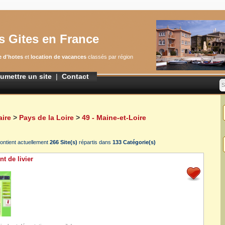
s Gites en France
 d'hotes
et
location de vacances
classés par région
umettre un site
|
Contact
S
ire
>
Pays de la Loire
>
49 - Maine-et-Loire
ontient actuellement
266 Site(s)
répartis dans
133 Catégorie(s)
t de livier