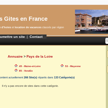
s Gites en France
 d'hotes
et
location de vacances
classés par région
umettre un site
|
Contact
S
Annuaire
>
Pays de la Loire
49 - Maine-et-Loire
53 - Mayenne
85 - Vendée
ontient actuellement
266 Site(s)
répartis dans
133 Catégorie(s)
Il n'y a pas encore de sites dans cette catégorie.