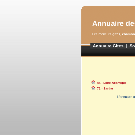
Annuaire de
Les meilleurs
gites
,
chambre
Annuaire Gites
|
So
44 - Loire-Atlantique
72 - Sarthe
L'annuaire c