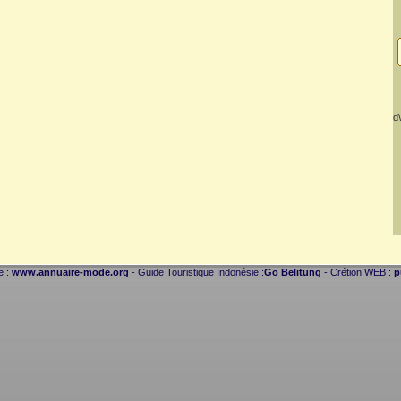
d\
e :
www.annuaire-mode.org
- Guide Touristique Indonésie :
Go Belitung
- Crétion WEB :
p