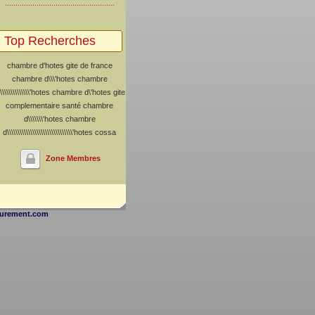
Top Recherches
chambre d'hotes
gite de france
chambre d\\\'hotes
chambre
\\\\\\\\\\\\\\'hotes
chambre d\'hotes
gite
complementaire santé
chambre
d\\\\\\\'hotes
chambre
d\\\\\\\\\\\\\\\\\\\\\\\\\\\\\\\'hotes
cossa
Zone Membres
urement.com